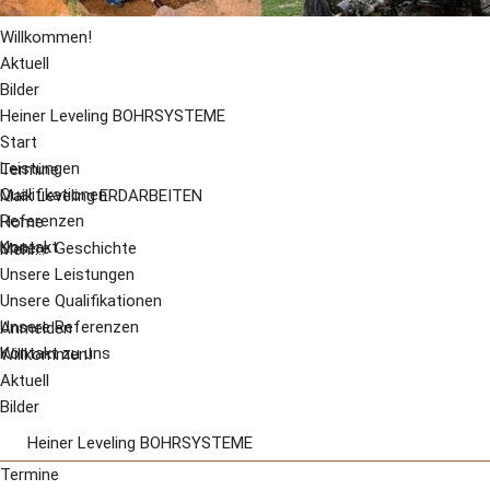
Willkommen!
Aktuell
Bilder
Heiner Leveling BOHRSYSTEME
Start
Leistungen
Termine
Qualifikationen
Maik Leveling ERDARBEITEN
Referenzen
Home
Kontakt
Unsere Geschichte
Mehr...
Unsere Leistungen
Unsere Qualifikationen
Unsere Referenzen
Anmelden
Kontakt zu uns
Willkommen!
Aktuell
Bilder
Heiner Leveling BOHRSYSTEME
Start
Termine