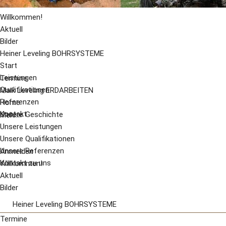
Willkommen!
Aktuell
Bilder
Heiner Leveling BOHRSYSTEME
Start
Leistungen
Termine
Qualifikationen
Maik Leveling ERDARBEITEN
Referenzen
Home
Kontakt
Unsere Geschichte
Mehr...
Unsere Leistungen
Unsere Qualifikationen
Unsere Referenzen
Anmelden
Kontakt zu uns
Willkommen!
Aktuell
Bilder
Heiner Leveling BOHRSYSTEME
Start
Termine