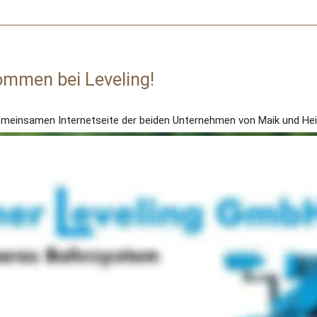
kommen bei Leveling!
emeinsamen Internetseite der beiden Unternehmen von Maik und Hein
751675149
01717718591